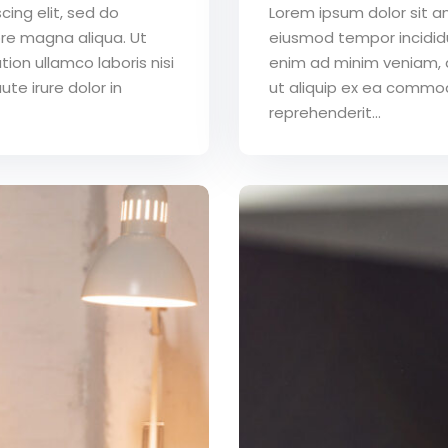
ing elit, sed do
Lorem ipsum dolor sit a
ore magna aliqua. Ut
eiusmod tempor incididu
ion ullamco laboris nisi
enim ad minim veniam, qu
te irure dolor in
ut aliquip ex ea commod
reprehenderit...