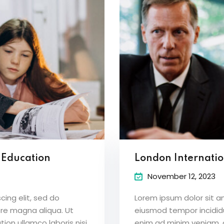
s Education
London Internati
November 12, 2023
ing elit, sed do
Lorem ipsum dolor sit a
ore magna aliqua. Ut
eiusmod tempor incididu
ion ullamco laboris nisi
enim ad minim veniam, qu