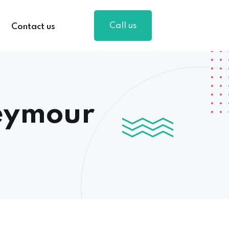
Call us
Contact us
eymour