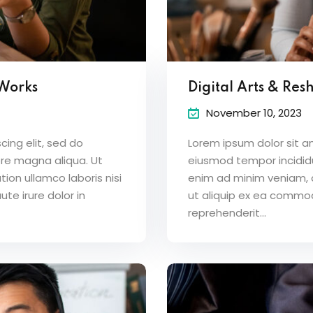
 Works
Digital Arts & Res
November 10, 2023
ing elit, sed do
Lorem ipsum dolor sit a
ore magna aliqua. Ut
eiusmod tempor incididu
ion ullamco laboris nisi
enim ad minim veniam, qu
te irure dolor in
ut aliquip ex ea commod
reprehenderit...