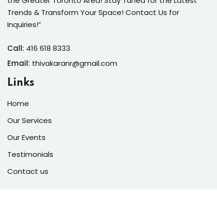
the Greater Toronto Area! Stay Tuned for the Latest
Trends & Transform Your Space! Contact Us for
Inquiries!”
Call:
416 618 8333
Email:
thivakaranr@gmail.com
Links
Home
Our Services
Our Events
Testimonials
Contact us
Social Media